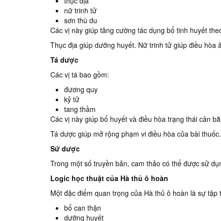
thục địa
nữ trinh tử
sơn thù du
Các vị này giúp tăng cường tác dụng bổ tinh huyết theo
Thục địa giúp dưỡng huyết. Nữ trinh tử giúp điều hòa 
Tá dược
Các vị tá bao gồm:
đương quy
kỷ tử
tang thầm
Các vị này giúp bổ huyết và điều hòa trạng thái cân bằ
Tá dược giúp mở rộng phạm vi điều hòa của bài thuốc.
Sứ dược
Trong một số truyền bản, cam thảo có thể được sử dụn
Logic học thuật của Hà thủ ô hoàn
Một đặc điểm quan trọng của Hà thủ ô hoàn là sự tập 
bổ can thận
dưỡng huyết