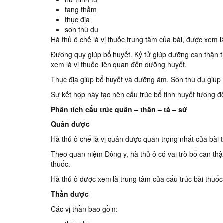
tang thầm
thục địa
sơn thù du
Bài thuốc hay từ
Hà thủ ô chế là vị thuốc trung tâm của bài, được xem 
cây cau trong dân
Đương quy giúp bổ huyết. Kỷ tử giúp dưỡng can thận th
xem là vị thuốc liên quan đến dưỡng huyết.
gian
Thục địa giúp bổ huyết và dưỡng âm. Sơn thù du giúp 
test
Sự kết hợp này tạo nên cấu trúc bổ tinh huyết tương đố
Phân tích cấu trúc quân – thần – tá – sứ
Quân dược
Hà thủ ô chế là vị quân dược quan trọng nhất của bài 
Theo quan niệm Đông y, hà thủ ô có vai trò bổ can th
thuốc.
Hà thủ ô được xem là trung tâm của cấu trúc bài thuốc
Thần dược
Các vị thần bao gồm: