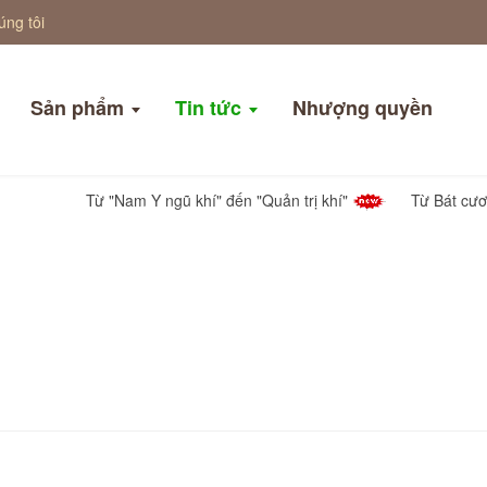
úng tôi
Sản phẩm
Tin tức
Nhượng quyền
Từ "Nam Y ngũ khí" đến "Quản trị khí"
Từ Bát cương đến 