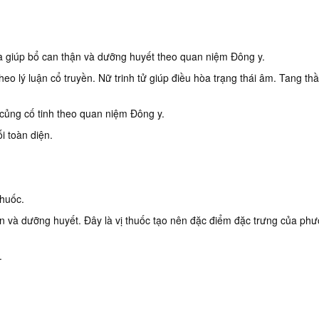
là giúp bổ can thận và dưỡng huyết theo quan niệm Đông y.
eo lý luận cổ truyền. Nữ trinh tử giúp điều hòa trạng thái âm. Tang t
Cúc chi - Dược liệu
Làng nghề t
củng cố tinh theo quan niệm Đông y.
vàng cho sức khỏe
Nam - Xưa và 
i toàn diện.
thuốc.
ận và dưỡng huyết. Đây là vị thuốc tạo nên đặc điểm đặc trưng của ph
.