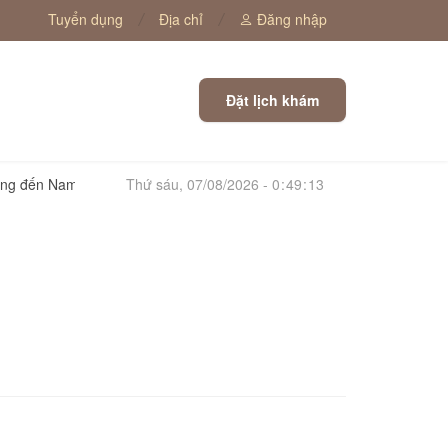
Tuyển dụng
Địa chỉ
Đăng nhập
Đặt lịch khám
Nam Y Tứ Thể và mối quan hệ với 36 Tuyệt kỹ Nam Y Quán
Thứ sáu, 07/08/2026
-
0
:
49
:
14
Na