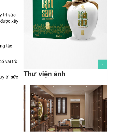
 trì sức
y được xây
ong tác
ó vai trò
Thư viện ảnh
uy trì sức