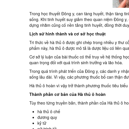
Trong học thuyết Đông y, can tàng huyết, thận tàng tin
sống. Khi tinh huyết suy giảm theo quan niệm Đông y, c
dựng nhằm củng cố nền tảng tinh huyết, đồng thời duy t
Lịch sử hình thành và cơ sở học thuật
Tri thức về hà thủ ô được ghi chép trong nhiều y thư 
phẩm này, hà thủ ô được mô tả là dược liệu có liên qu
Cơ sở lý luận của bài thuốc có thể truy về hệ thống họ
quan trọng đối với quá trình sinh trưởng và lão hóa.
Trong quá trình phát triển của Đông y, các danh y nhận 
sống lâu dài. Vì vậy, các phương thuốc bổ can thận đ
Hà thủ ô hoàn vì vậy trở thành phương thuốc tiêu biểu
Thành phần cơ bản của Hà thủ ô hoàn
Tùy theo từng truyền bản, thành phần của Hà thủ ô h
hà thủ ô chế
đương quy
kỷ tử
nữ trinh tử