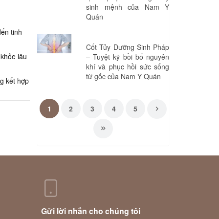
sinh mệnh của Nam Y
Quán
ến tinh
Cốt Tủy Dưỡng Sinh Pháp
 khỏe lâu
– Tuyệt kỹ bồi bổ nguyên
khí và phục hồi sức sống
từ gốc của Nam Y Quán
ng kết hợp
1
2
3
4
5
Gửi lời nhắn cho chúng tôi