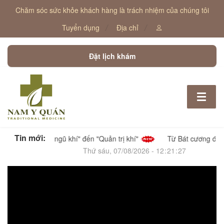
Chăm sóc sức khỏe khách hàng là trách nhiệm của chúng tôi
Tuyển dụng
Địa chỉ
Đặt lịch khám
Toggle
navigat
Tin mới:
Từ "Nam Y ngũ khí" đến "Quản trị khí"
Từ Bát cương đến Na
Thứ sáu, 07/08/2026
-
12
:
21
:
28