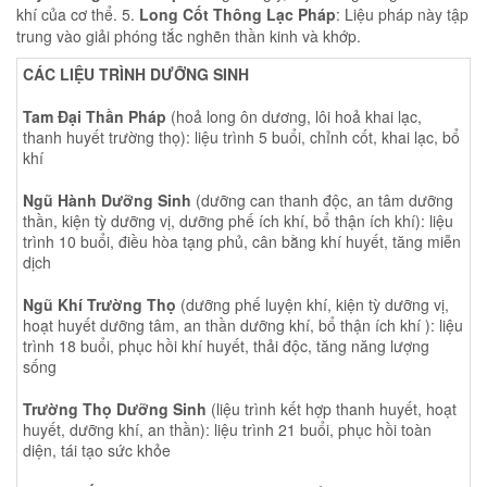
khí của cơ thể. 5.
Long Cốt Thông Lạc Pháp
: Liệu pháp này tập
trung vào giải phóng tắc nghẽn thần kinh và khớp.
CÁC LIỆU TRÌNH DƯỠNG SINH
Tam Đại Thần Pháp
(hoả long ôn dương, lôi hoả khai lạc,
thanh huyết trường thọ): liệu trình 5 buổi, chỉnh cốt, khai lạc, bổ
khí
Ngũ Hành Dưỡng Sinh
(dưỡng can thanh độc, an tâm dưỡng
thần, kiện tỳ dưỡng vị, dưỡng phế ích khí, bổ thận ích khí): liệu
trình 10 buổi, điều hòa tạng phủ, cân bằng khí huyết, tăng miễn
dịch
Ngũ Khí Trường Thọ
(dưỡng phế luyện khí, kiện tỳ dưỡng vị,
hoạt huyết dưỡng tâm, an thần dưỡng khí, bổ thận ích khí ): liệu
trình 18 buổi, phục hồi khí huyết, thải độc, tăng năng lượng
sống
Trường Thọ Dưỡng Sinh
(liệu trình kết hợp thanh huyết, hoạt
huyết, dưỡng khí, an thần): liệu trình 21 buổi, phục hồi toàn
diện, tái tạo sức khỏe