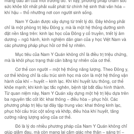
mang dấu ấn của môi trường đó. Vì vậy, phương pháp chăm sóc
sức khỏe tốt nhất phải xuất phát từ chính hệ sinh thái văn hóa –
khí hậu – thổ nhưỡng nơi con người sinh sống.
Nam Y Quán được xây dựng từ triết lý đó. Đây không phải
chỉ là một phòng trị liệu Đông y, mà là một hệ thống dưỡng sinh
đặt nền tảng trên: kinh lạc học của Đông y cổ truyền, triết lý âm
dương – ngũ hành, kinh nghiệm dân gian của y học Việt Nam và
các phương pháp phục hồi cơ thể tự nhiên.
Mục tiêu của Nam Y Quán không chỉ là điều trị triệu chứng,
mà là khôi phục trạng thái cân bằng tự nhiên của cơ thể.
Cơ thể con người – một hệ thống năng lượng. Theo Đông y,
cơ thể không chỉ là cấu trúc sinh học mà còn là một hệ thống vận
hành của khí – huyết – kinh lạc. Khi khí huyết lưu thông, cơ thể
khỏe mạnh; khi kinh lạc tắc nghẽn, bệnh tật bắt đầu hình thành.
Từ quan niệm này, Nam Y Quán xây dựng một hệ trị liệu dựa trên
ba nguyên tắc cốt lõi: khai thông – điều hòa – phục hồi. Các
phương pháp trị liệu tại đây tập trung vào: khai thông kinh lạc,
phục hồi cấu trúc cột sống và khớp, điều hòa khí huyết, tăng
cường năng lượng sống của cơ thể.
Đó là lý do nhiều phương pháp của Nam Y Quán không chỉ
giúp giảm đau, mà còn mang lại cảm giác nhẹ thân – sáng trí –