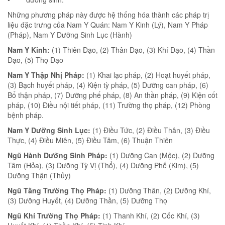
Những phương pháp này được hệ thống hóa thành các pháp trị
liệu đặc trưng của Nam Y Quán: Nam Y Kinh (Lý), Nam Y Pháp
(Pháp), Nam Y Dưỡng Sinh Lục (Hành)
Nam Y Kinh:
(1) Thiên Đạo, (2) Thân Đạo, (3) Khí Đạo, (4) Thần
Đạo, (5) Thọ Đạo
Nam Y Thập Nhị Pháp:
(1) Khai lạc pháp, (2) Hoạt huyết pháp,
(3) Bạch huyết pháp, (4) Kiện tỳ pháp, (5) Dưỡng can pháp, (6)
Bổ thận pháp, (7) Dưỡng phế pháp, (8) An thần pháp, (9) Kiện cốt
pháp, (10) Điều nội tiết pháp, (11) Trường thọ pháp, (12) Phòng
bệnh pháp.
Nam Y Dưỡng Sinh Lục:
(1) Điều Tức, (2) Điều Thân, (3) Điều
Thực, (4) Điều Miên, (5) Điều Tâm, (6) Thuận Thiên
Ngũ Hành Dưỡng Sinh Pháp:
(1) Dưỡng Can (Mộc), (2) Dưỡng
Tâm (Hỏa), (3) Dưỡng Tỳ Vị (Thổ), (4) Dưỡng Phế (Kim), (5)
Dưỡng Thận (Thủy)
Ngũ Tầng Trường Thọ Pháp:
(1) Dưỡng Thân, (2) Dưỡng Khí,
(3) Dưỡng Huyết, (4) Dưỡng Thần, (5) Dưỡng Thọ
Ngũ Khí Trường Thọ Pháp:
(1) Thanh Khí, (2) Cốc Khí, (3)