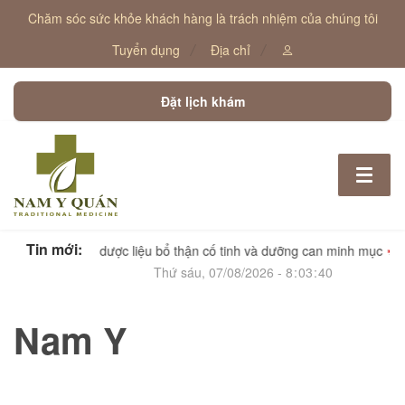
Chăm sóc sức khỏe khách hàng là trách nhiệm của chúng tôi
Tuyển dụng
Địa chỉ
Đặt lịch khám
Toggle
navigat
Tin mới:
 Uyển Tử – dược liệu bổ thận cố tinh và dưỡng can minh mục
Thứ sáu, 07/08/2026
-
8
:
03
:
40
Nam Y