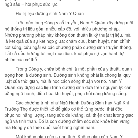
ngủ sâu – hồi phục sức lực.
Hệ trị liệu dưỡng sinh Nam Y Quán
Trên nền tảng Đông y cổ truyền, Nam Y Quán xây dựng một
hệ thống trị liệu gồm nhiều cấp độ, với nhiều phương pháp.
Những phương pháp này không đơn thuần là kỹ thuật trị liệu, mà
là kết quả của sự kết hợp giữa: châm cứu, bấm huyệt, nắn chỉnh
cột sống, cứu ngải và các phương pháp dưỡng sinh truyền thống.
Tất cả đều hướng tới một mục tiêu: khôi phục sự vận hành tự
nhiên của cơ thể.
Trong Đông y, chữa bệnh chỉ là một phần của y thuật, quan
trọng hơn là dưỡng sinh. Dưỡng sinh không phải là chống lại quy
luật của thời gian, mà là học cách sống thuận với nó. Nam Y
Quán xây dựng các liệu trình dưỡng sinh dựa trên nguyên lý: cân
bằng ngũ hành, điều hòa khí huyết, phục hồi năng lượng sống.
Các chương trình như Ngũ Hành Dưỡng Sinh hay Ngũ Khí
Trường Thọ được thiết kế để giúp cơ thể từng bước: thải độc,
phục hồi năng lượng, tăng sức đề kháng, cải thiện chất lượng giấc
ngủ và tinh thần. Đó là con đường chăm sóc sức khỏe bền vững
mà Đông y đã theo đuổi suốt hàng nghìn năm.
Một không gian của sự an tĩnh. Không gian của Nam Y