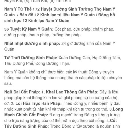
Huyết Khí, (4) Thần Khí, (5) Tinh Khí
Nam Y Tứ Thể / 72 Huyệt Dưỡng Sinh Trường Thọ Nam Y
Quán / Bản đồ 12 Kinh lạc trị liệu Nam Y Quán / Đồng hồ
sinh học 12 Kinh lạc Nam Y Quán
36 Tuyệt Kỹ Nam Y Quán:
Cốt pháp, cứu pháp, châm pháp,
dưỡng pháp, thanh pháp, trường thọ pháp
Nhất nhật dưỡng sinh pháp:
24 giờ dưỡng sinh của Nam Y
Quán
Tứ Thời Dưỡng Sinh Pháp:
Xuân Dưỡng Can, Hạ Dưỡng Tâm,
Thu Dưỡng Phế, Đông Dưỡng Thận.
Nam Y Quán không chỉ thực hiện các kỹ thuật Đông y truyền
thống mà còn hệ thống hóa chúng thành các pháp trị liệu chuyên
sâu.
Ngũ Đại Cốt Pháp: 1. Khai Lạc Thông Cân Pháp
: Đây là liệu
pháp giúp khai thông kinh lạc và giải phóng sự co cứng của hệ
cơ. 2.
Lôi Hỏa Trục Hàn Pháp:
Theo Đông y, nhiều bệnh lý đau
nhức xuất phát từ hàn khí và thấp khí tích tụ trong cơ thể. 3.
Long
Mạch Chỉnh Cốt Pháp:
“Long mạch” trong Đông y tượng trưng
cho trục năng lượng của cơ thể, nằm dọc theo cột sống. 4.
Cốt
Tủy Dưỡng Sinh Pháp
: Trong Đông y, tủy xương là nguồn sinh