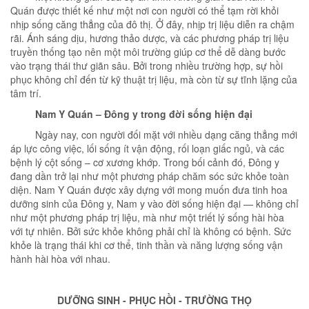
Quán được thiết kế như một nơi con người có thể tạm rời khỏi
nhịp sống căng thẳng của đô thị. Ở đây, nhịp trị liệu diễn ra chậm
rãi. Ánh sáng dịu, hương thảo dược, và các phương pháp trị liệu
truyền thống tạo nên một môi trường giúp cơ thể dễ dàng bước
vào trạng thái thư giãn sâu. Bởi trong nhiều trường hợp, sự hồi
phục không chỉ đến từ kỹ thuật trị liệu, mà còn từ sự tĩnh lặng của
tâm trí.
Nam Y Quán – Đông y trong đời sống hiện đại
Ngày nay, con người đối mặt với nhiều dạng căng thẳng mới
áp lực công việc, lối sống ít vận động, rối loạn giấc ngủ, và các
bệnh lý cột sống – cơ xương khớp. Trong bối cảnh đó, Đông y
đang dần trở lại như một phương pháp chăm sóc sức khỏe toàn
diện. Nam Y Quán được xây dựng với mong muốn đưa tinh hoa
dưỡng sinh của Đông y, Nam y vào đời sống hiện đại — không chỉ
như một phương pháp trị liệu, mà như một triết lý sống hài hòa
với tự nhiên. Bởi sức khỏe không phải chỉ là không có bệnh. Sức
khỏe là trạng thái khi cơ thể, tinh thần và năng lượng sống vận
hành hài hòa với nhau.
DƯỠNG SINH - PHỤC HỒI - TRƯỜNG THỌ