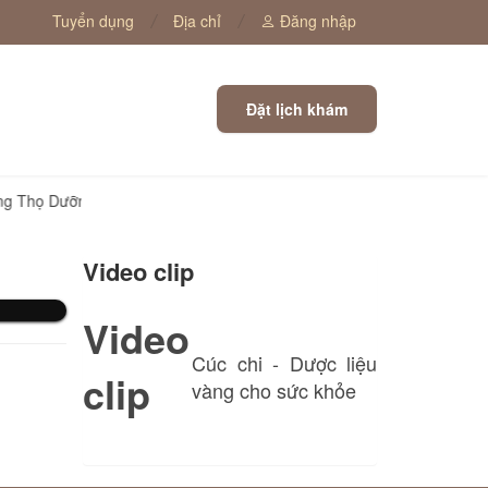
Tuyển dụng
Địa chỉ
Đăng nhập
Đặt lịch khám
n
Trường Thọ Dưỡng Sinh – Hành trình tái tạo sức khỏe toàn di