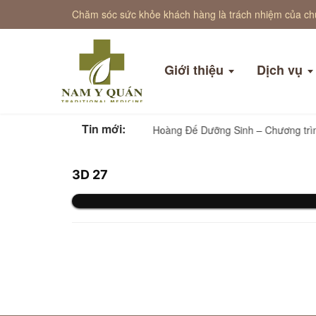
Chăm sóc sức khỏe khách hàng là trách nhiệm của ch
Giới thiệu
Dịch vụ
Tin mới:
Nam Y Tứ Thể (Nam Y Quán)
Hoàng Đế Dưỡng Sinh – Ch
3D 27