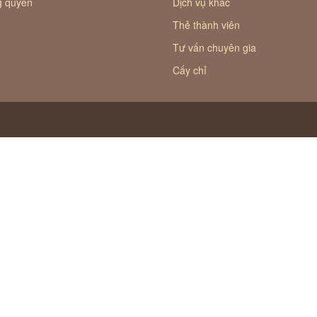
ăm chúng tôi
Gọi cho chúng tôi
6 B3, Ngõ 40, Đường Xuân La,
0938159968
Xuân Đỉnh, Thành phố Hà Nội,
m
mục
Dịch vụ
ệu
Khám chữa bệnh
Vật lý trị liệu