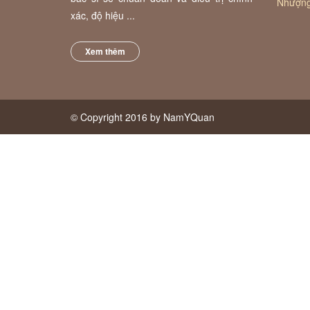
Đến th
Số N40/
Phường 
Việt Na
Giới thiệu
Danh 
Đến với Phòng chẩn trị y học cổ truyền
Giới thi
Nam Y Quán quý khách sẽ nhận được sự
Dịch vụ