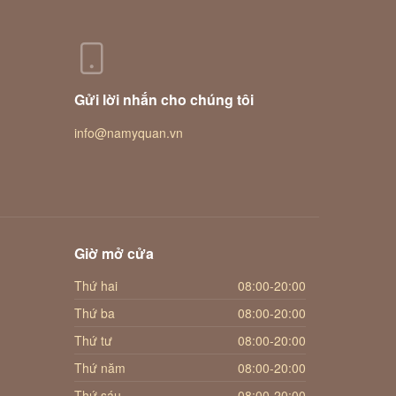
Video clip
Video