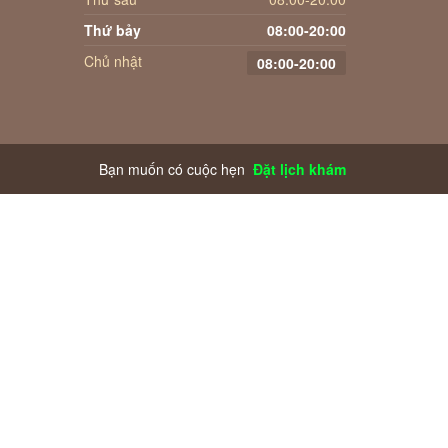
clip
Gửi lời nhắn cho chúng tôi
info@namyquan.vn
Giờ mở cửa
Thứ hai
08:00-20:00
Thứ ba
08:00-20:00